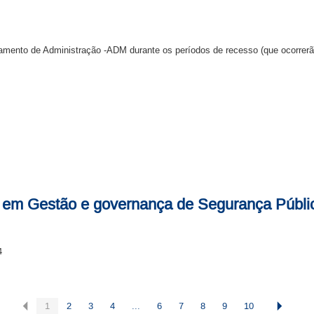
ento de Administração -ADM durante os períodos de recesso (que ocorrerão 
 em Gestão e governança de Segurança Públi
4
1
2
3
4
...
6
7
8
9
10