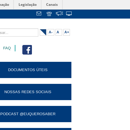
mação
Legislação
Canais
...
A-
A
A+
FAQ
DOCUMENTOS ÚTEIS
NOSSAS REDES SOCIAIS
PODCAST @EUQUEROSABER