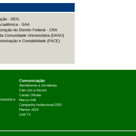
ação - DEG
 Acadêmica - SAA
tração do Distrito Federal - CRA
da Comunidade Universitária (DASU)
nistração e Contabilidade (FACE)
Comunicação
Atendimento a Jornalistas
Fale com a Secom
Canais Oficiais
Resposta a
Marca UnB
Campanha Institucional 2025
Planner 2024
UnB TV