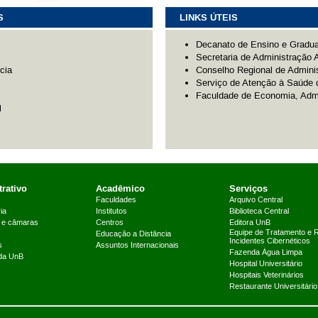
S
LINKS ÚTEIS
Decanato de Ensino e Gradu
Secretaria de Administração
cia
Conselho Regional de Adminis
Serviço de Atenção à Saúde 
Faculdade de Economia, Admi
l
rativo
Acadêmico
Serviços
Faculdades
Arquivo Central
ia
Institutos
Biblioteca Central
 e câmaras
Centros
Editora UnB
Equipe de Tratamento e 
Educação a Distância
Incidentes Cibernéticos
s
Assuntos Internacionais
Fazenda Água Limpa
 da UnB
Hospital Universitário
Hospitais Veterinários
Restaurante Universitário