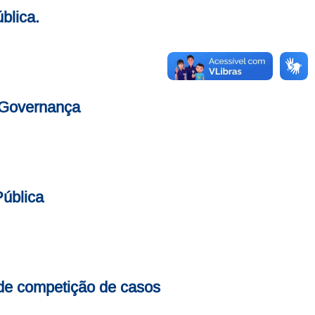
blica.
 Governança
ública
l de competição de casos