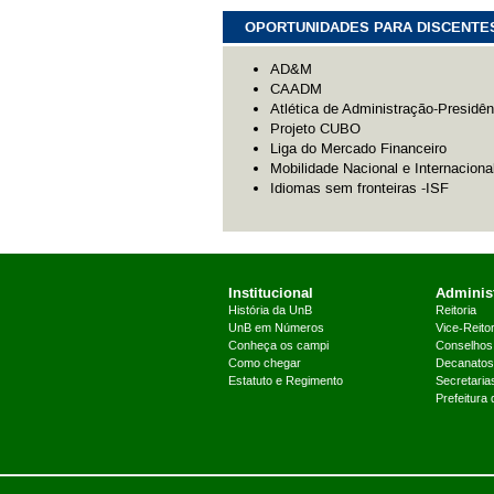
OPORTUNIDADES PARA DISCENTE
AD&M
CAADM
Atlética de Administração-Presidên
Projeto CUBO
Liga do Mercado Financeiro
Mobilidade Nacional e Internaciona
Idiomas sem fronteiras -ISF
Institucional
Administ
História da UnB
Reitoria
UnB em Números
Vice-Reitor
Conheça os campi
Conselhos
Como chegar
Decanatos
Estatuto e Regimento
Secretaria
Prefeitura