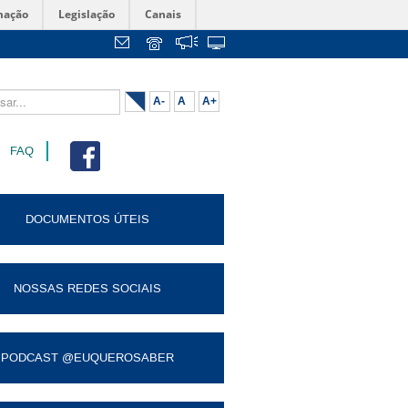
mação
Legislação
Canais
...
A-
A
A+
FAQ
DOCUMENTOS ÚTEIS
NOSSAS REDES SOCIAIS
PODCAST @EUQUEROSABER