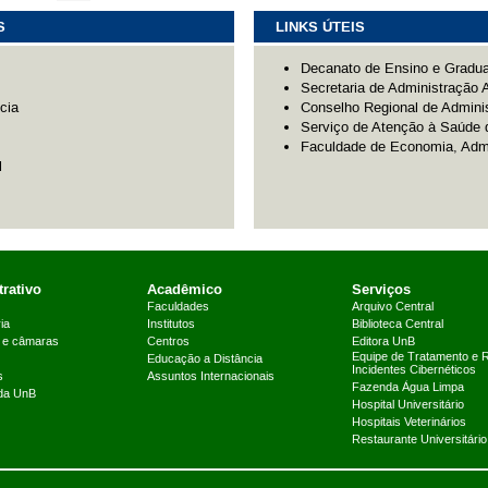
S
LINKS ÚTEIS
Decanato de Ensino e Gradu
Secretaria de Administração
cia
Conselho Regional de Adminis
Serviço de Atenção à Saúde 
Faculdade de Economia, Admi
l
rativo
Acadêmico
Serviços
Faculdades
Arquivo Central
ia
Institutos
Biblioteca Central
 e câmaras
Centros
Editora UnB
Equipe de Tratamento e 
Educação a Distância
Incidentes Cibernéticos
s
Assuntos Internacionais
Fazenda Água Limpa
 da UnB
Hospital Universitário
Hospitais Veterinários
Restaurante Universitário