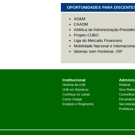
OPORTUNIDADES PARA DISCENTE
AD&M
CAADM
Atlética de Administração-Presidên
Projeto CUBO
Liga do Mercado Financeiro
Mobilidade Nacional e Internaciona
Idiomas sem fronteiras -ISF
Institucional
Administ
História da UnB
Reitoria
UnB em Números
Vice-Reitor
Conheça os campi
Conselhos
Como chegar
Decanatos
Estatuto e Regimento
Secretaria
Prefeitura