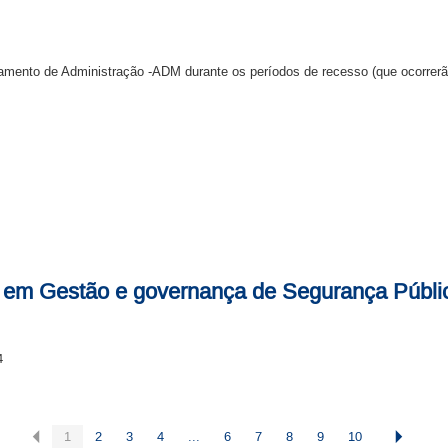
ento de Administração -ADM durante os períodos de recesso (que ocorrerão 
 em Gestão e governança de Segurança Públi
4
1
2
3
4
...
6
7
8
9
10