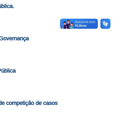
blica.
 Governança
ública
l de competição de casos