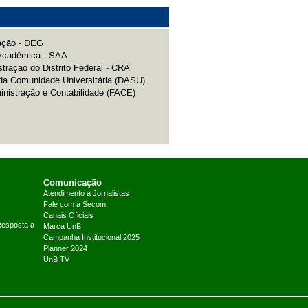
ação - DEG
 Acadêmica - SAA
tração do Distrito Federal - CRA
da Comunidade Universitária (DASU)
nistração e Contabilidade (FACE)
Comunicação
Atendimento a Jornalistas
Fale com a Secom
Canais Oficiais
Resposta a
Marca UnB
Campanha Institucional 2025
Planner 2024
UnB TV