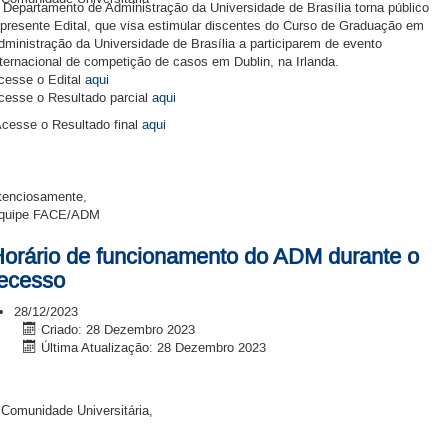
 Departamento de Administração da Universidade de Brasília torna público
 presente Edital, que visa estimular discentes do Curso de Graduação em
dministração da Universidade de Brasília a participarem de evento
nternacional de competição de casos em Dublin, na Irlanda.
cesse o Edital
aqui
cesse o Resultado parcial
aqui
cesse o Resultado final
aqui
tenciosamente,
quipe FACE/ADM
orário de funcionamento do ADM durante o
ecesso
28/12/2023
Criado: 28 Dezembro 2023
Última Atualização: 28 Dezembro 2023
 Comunidade Universitária,