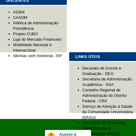
DISCENTES
AD&M
CAADM
Atlética de Administração-
Presidência
Projeto CUBO
Liga do Mercado Financeiro
Mobilidade Nacional e
Internacional
Idiomas sem fronteiras -ISF
LINKS ÚTEIS
Decanato de Ensino e
Graduação - DEG
Secretaria de Administração
Acadêmica - SAA
Conselho Regional de
Administração do Distrito
Federal - CRA
Serviço de Atenção à Saúde
da Comunidade Universitária
(DASU)
Faculdade de Economia,
Administração e
Contabilidade (FACE)
Acesso à