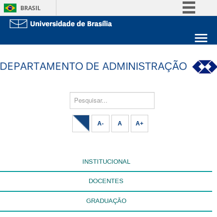
BRASIL
Simplifique!
Comunica BR
Sobre a UnB
Participe
Unidades acadêmicas
Acesso à informação
Estude na UnB
Graduação
Legislação
Pós-Graduação
Pesquisar...
Administração
Canais
Servidor
A-
A
A+
INSTITUCIONAL
DOCENTES
GRADUAÇÃO