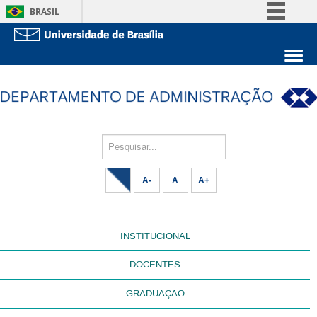
BRASIL
Simplifique!
Comunica BR
Sobre a UnB
Participe
Unidades acadêmicas
Acesso à informação
Estude na UnB
Graduação
Legislação
Pós-Graduação
Pesquisar...
Administração
Canais
Servidor
A-
A
A+
INSTITUCIONAL
DOCENTES
GRADUAÇÃO