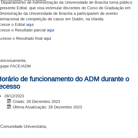
 Departamento de Administração da Universidade de Brasília torna público
 presente Edital, que visa estimular discentes do Curso de Graduação em
dministração da Universidade de Brasília a participarem de evento
nternacional de competição de casos em Dublin, na Irlanda.
cesse o Edital
aqui
cesse o Resultado parcial
aqui
cesse o Resultado final
aqui
tenciosamente,
quipe FACE/ADM
orário de funcionamento do ADM durante o
ecesso
28/12/2023
Criado: 28 Dezembro 2023
Última Atualização: 28 Dezembro 2023
 Comunidade Universitária,