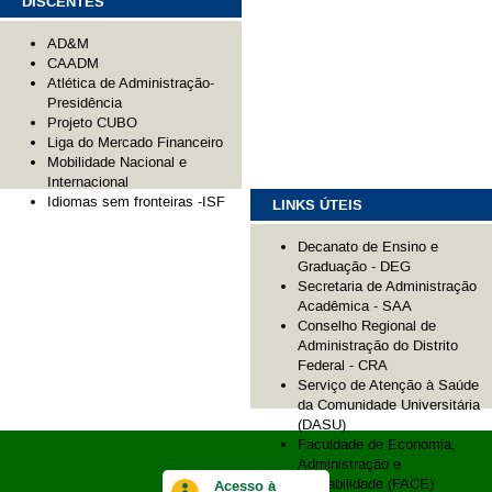
DISCENTES
AD&M
CAADM
Atlética de Administração-
Presidência
Projeto CUBO
Liga do Mercado Financeiro
Mobilidade Nacional e
Internacional
Idiomas sem fronteiras -ISF
LINKS ÚTEIS
Decanato de Ensino e
Graduação - DEG
Secretaria de Administração
Acadêmica - SAA
Conselho Regional de
Administração do Distrito
Federal - CRA
Serviço de Atenção à Saúde
da Comunidade Universitária
(DASU)
Faculdade de Economia,
Administração e
Contabilidade (FACE)
Acesso à