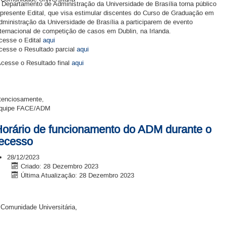
 Departamento de Administração da Universidade de Brasília torna público
 presente Edital, que visa estimular discentes do Curso de Graduação em
dministração da Universidade de Brasília a participarem de evento
nternacional de competição de casos em Dublin, na Irlanda.
cesse o Edital
aqui
cesse o Resultado parcial
aqui
cesse o Resultado final
aqui
tenciosamente,
quipe FACE/ADM
orário de funcionamento do ADM durante o
ecesso
28/12/2023
Criado: 28 Dezembro 2023
Última Atualização: 28 Dezembro 2023
 Comunidade Universitária,