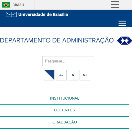
BRASIL
Simplifique!
Comunica BR
Sobre a UnB
Participe
Unidades acadêmicas
Acesso à informação
Estude na UnB
Graduação
Legislação
Pós-Graduação
Pesquisar...
Administração
Canais
Servidor
A-
A
A+
INSTITUCIONAL
DOCENTES
GRADUAÇÃO