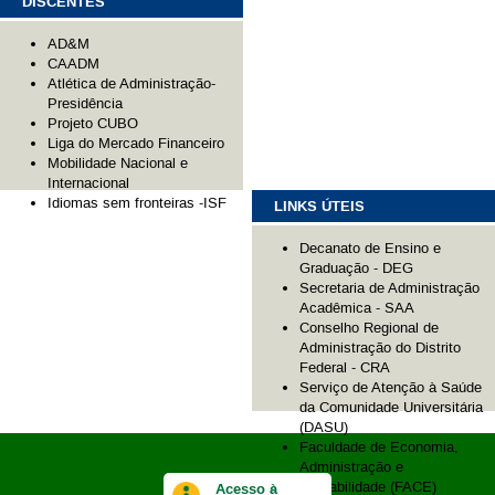
DISCENTES
AD&M
CAADM
Atlética de Administração-
Presidência
Projeto CUBO
Liga do Mercado Financeiro
Mobilidade Nacional e
Internacional
Idiomas sem fronteiras -ISF
LINKS ÚTEIS
Decanato de Ensino e
Graduação - DEG
Secretaria de Administração
Acadêmica - SAA
Conselho Regional de
Administração do Distrito
Federal - CRA
Serviço de Atenção à Saúde
da Comunidade Universitária
(DASU)
Faculdade de Economia,
Administração e
Contabilidade (FACE)
Acesso à