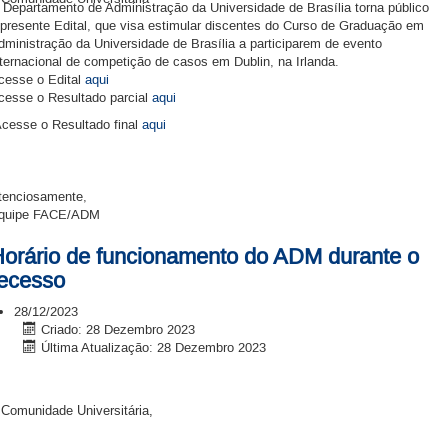
 Departamento de Administração da Universidade de Brasília torna público
 presente Edital, que visa estimular discentes do Curso de Graduação em
dministração da Universidade de Brasília a participarem de evento
nternacional de competição de casos em Dublin, na Irlanda.
cesse o Edital
aqui
cesse o Resultado parcial
aqui
cesse o Resultado final
aqui
tenciosamente,
quipe FACE/ADM
orário de funcionamento do ADM durante o
ecesso
28/12/2023
Criado: 28 Dezembro 2023
Última Atualização: 28 Dezembro 2023
 Comunidade Universitária,