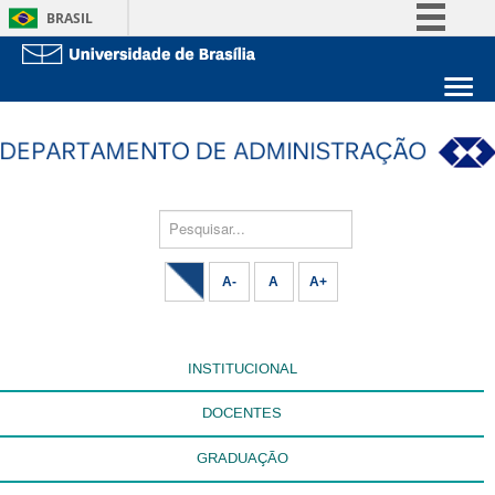
BRASIL
Simplifique!
Comunica BR
Sobre a UnB
Participe
Unidades acadêmicas
Acesso à informação
Estude na UnB
Graduação
Legislação
Pós-Graduação
Pesquisar...
Administração
Canais
Servidor
A-
A
A+
INSTITUCIONAL
DOCENTES
GRADUAÇÃO