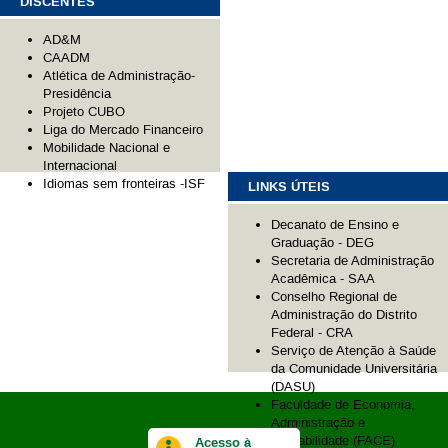
DISCENTES
AD&M
CAADM
Atlética de Administração-
Presidência
Projeto CUBO
Liga do Mercado Financeiro
Mobilidade Nacional e
Internacional
Idiomas sem fronteiras -ISF
LINKS ÚTEIS
Decanato de Ensino e
Graduação - DEG
Secretaria de Administração
Acadêmica - SAA
Conselho Regional de
Administração do Distrito
Federal - CRA
Serviço de Atenção à Saúde
da Comunidade Universitária
(DASU)
Faculdade de Economia,
Administração e
Contabilidade (FACE)
Acesso à