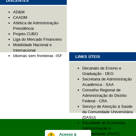
DISCENTES
AD&M
CAADM
Atlética de Administração-
Presidência
Projeto CUBO
Liga do Mercado Financeiro
Mobilidade Nacional e
Internacional
Idiomas sem fronteiras -ISF
LINKS ÚTEIS
Decanato de Ensino e
Graduação - DEG
Secretaria de Administração
Acadêmica - SAA
Conselho Regional de
Administração do Distrito
Federal - CRA
Serviço de Atenção à Saúde
da Comunidade Universitária
(DASU)
Faculdade de Economia,
Administração e
Contabilidade (FACE)
Acesso à