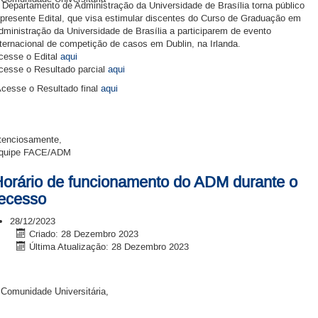
 Departamento de Administração da Universidade de Brasília torna público
 presente Edital, que visa estimular discentes do Curso de Graduação em
dministração da Universidade de Brasília a participarem de evento
nternacional de competição de casos em Dublin, na Irlanda.
cesse o Edital
aqui
cesse o Resultado parcial
aqui
cesse o Resultado final
aqui
tenciosamente,
quipe FACE/ADM
orário de funcionamento do ADM durante o
ecesso
28/12/2023
Criado: 28 Dezembro 2023
Última Atualização: 28 Dezembro 2023
 Comunidade Universitária,