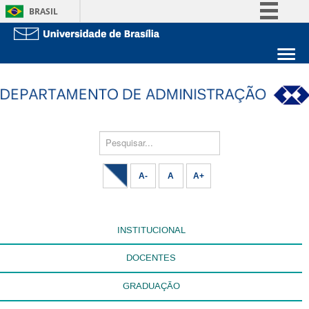
BRASIL
Simplifique!
Comunica BR
Sobre a UnB
Participe
Unidades acadêmicas
Acesso à informação
Estude na UnB
Graduação
Legislação
Pós-Graduação
Pesquisar...
Administração
Canais
Servidor
A-
A
A+
INSTITUCIONAL
DOCENTES
GRADUAÇÃO