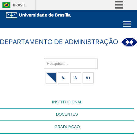
BRASIL
Simplifique!
Comunica BR
Sobre a UnB
Participe
Unidades acadêmicas
Acesso à informação
Estude na UnB
Graduação
Legislação
Pós-Graduação
Pesquisar...
Administração
Canais
Servidor
A-
A
A+
INSTITUCIONAL
DOCENTES
GRADUAÇÃO