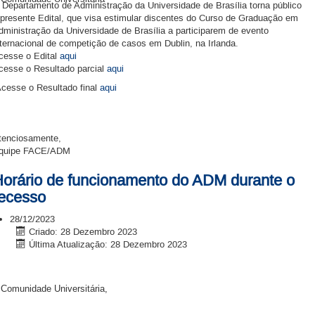
 Departamento de Administração da Universidade de Brasília torna público
 presente Edital, que visa estimular discentes do Curso de Graduação em
dministração da Universidade de Brasília a participarem de evento
nternacional de competição de casos em Dublin, na Irlanda.
cesse o Edital
aqui
cesse o Resultado parcial
aqui
cesse o Resultado final
aqui
tenciosamente,
quipe FACE/ADM
orário de funcionamento do ADM durante o
ecesso
28/12/2023
Criado: 28 Dezembro 2023
Última Atualização: 28 Dezembro 2023
 Comunidade Universitária,