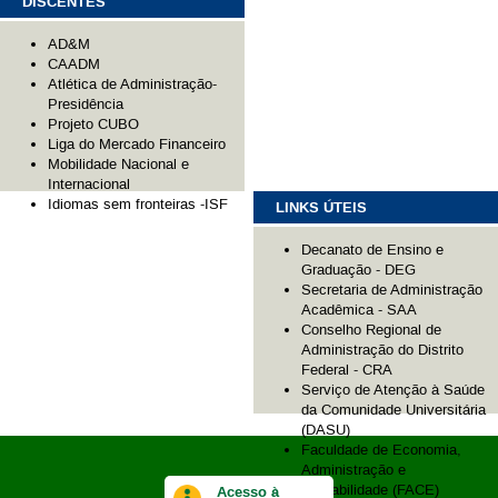
DISCENTES
AD&M
CAADM
Atlética de Administração-
Presidência
Projeto CUBO
Liga do Mercado Financeiro
Mobilidade Nacional e
Internacional
Idiomas sem fronteiras -ISF
LINKS ÚTEIS
Decanato de Ensino e
Graduação - DEG
Secretaria de Administração
Acadêmica - SAA
Conselho Regional de
Administração do Distrito
Federal - CRA
Serviço de Atenção à Saúde
da Comunidade Universitária
(DASU)
Faculdade de Economia,
Administração e
Contabilidade (FACE)
Acesso à