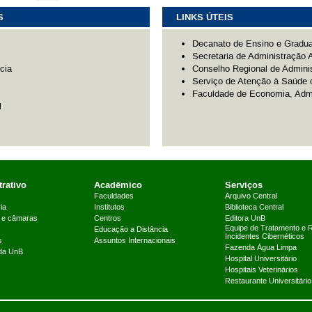
S
LINKS ÚTEIS
Decanato de Ensino e Gradu
Secretaria de Administração
cia
Conselho Regional de Adminis
Serviço de Atenção à Saúde 
Faculdade de Economia, Admi
l
rativo
Acadêmico
Serviços
Faculdades
Arquivo Central
ia
Institutos
Biblioteca Central
 e câmaras
Centros
Editora UnB
Equipe de Tratamento e 
Educação a Distância
Incidentes Cibernéticos
s
Assuntos Internacionais
Fazenda Água Limpa
 da UnB
Hospital Universitário
Hospitais Veterinários
Restaurante Universitário