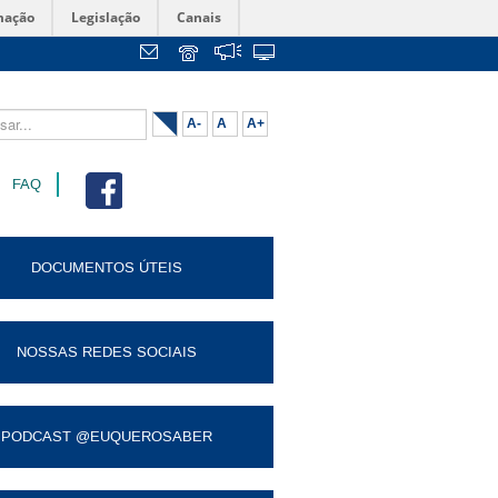
mação
Legislação
Canais
...
A-
A
A+
FAQ
DOCUMENTOS ÚTEIS
NOSSAS REDES SOCIAIS
PODCAST @EUQUEROSABER