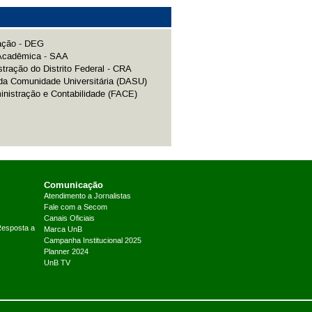
ação - DEG
 Acadêmica - SAA
tração do Distrito Federal - CRA
da Comunidade Universitária (DASU)
nistração e Contabilidade (FACE)
Comunicação
Atendimento a Jornalistas
Fale com a Secom
Canais Oficiais
Resposta a
Marca UnB
Campanha Institucional 2025
Planner 2024
UnB TV