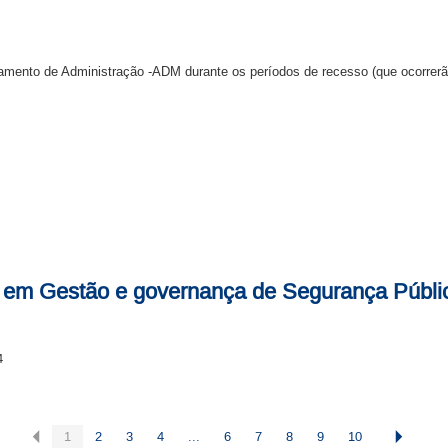
ento de Administração -ADM durante os períodos de recesso (que ocorrerão 
 em Gestão e governança de Segurança Públi
4
1
2
3
4
...
6
7
8
9
10