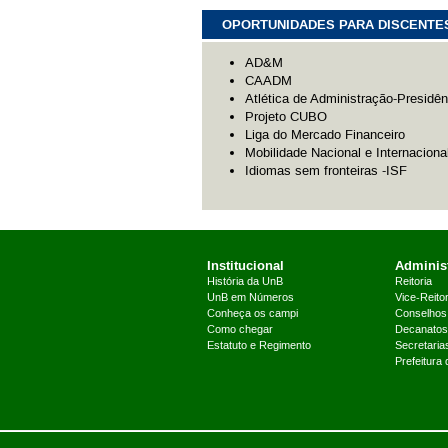
OPORTUNIDADES PARA DISCENTE
AD&M
CAADM
Atlética de Administração-Presidên
Projeto CUBO
Liga do Mercado Financeiro
Mobilidade Nacional e Internaciona
Idiomas sem fronteiras -ISF
Institucional
Administ
História da UnB
Reitoria
UnB em Números
Vice-Reitor
Conheça os campi
Conselhos
Como chegar
Decanatos
Estatuto e Regimento
Secretaria
Prefeitura