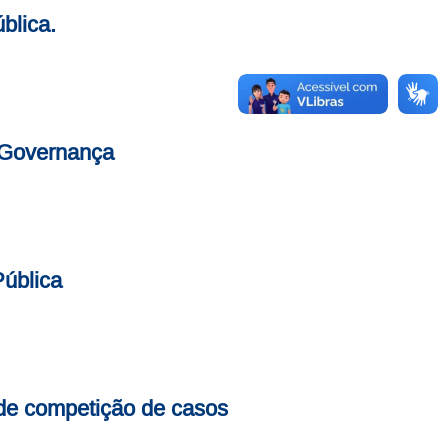
blica.
 Governança
ública
l de competição de casos